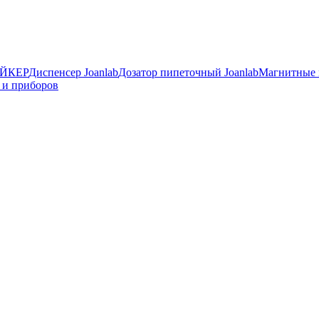
ЙКЕР
Диспенсер Joanlab
Дозатор пипеточный Joanlab
Магнитные
 и приборов