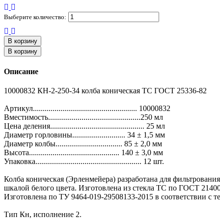
Выберите количество:
В корзину
В корзину
Описание
10000832 КН-2-250-34 колба коническая ТС ГОСТ 25336-82
Артикул..................................................... 10000832
Вместимость...............................................250 мл
Цена деления................................................ 25 мл
Диаметр горловины........................... 34 ± 1,5 мм
Диаметр колбы.................................. 85 ± 2,0 мм
Высота.............................................. 140 ± 3,0 мм
Упаковка...................................................... 12 шт.
Колба коническая (Эрленмейера) разработана для фильтрования
шкалой белого цвета. Изготовлена из стекла ТС по ГОСТ 21400
Изготовлена по ТУ 9464-019-29508133-2015 в соответствии с 
Тип Кн, исполнение 2.