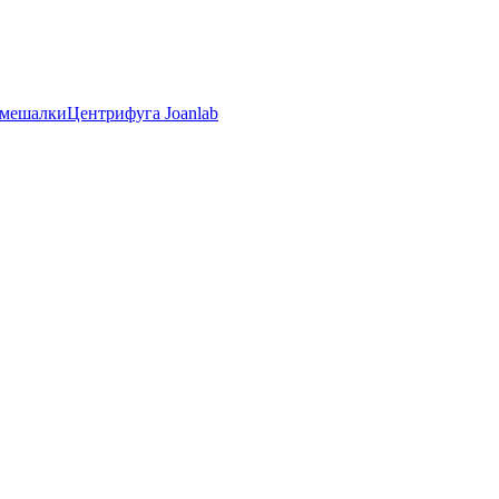
 мешалки
Центрифуга Joanlab