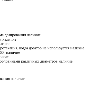
ма дозирования наличие
и наличие
аличие
отекания, когда дозатор не используется наличие
60° наличие
личие
горловинами различных диаметров наличие
ования наличие