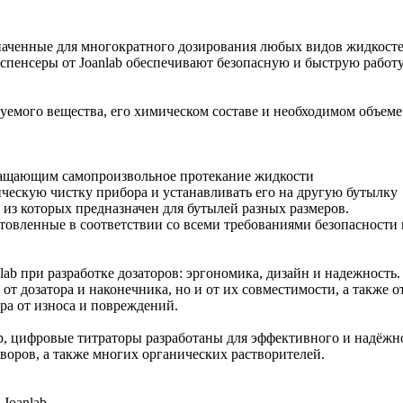
наченные для многократного дозирования любых видов жидкосте
пенсеры от Joanlab обеспечивают безопасную и быструю работу
руемого вещества, его химическом составе и необходимом объем
ращающим самопроизвольное протекание жидкости
ическую чистку прибора и устанавливать его на другую бутылку
из которых предназначен для бутылей разных размеров.
готовленные в соответствии со всеми требованиями безопасност
b при разработке дозаторов: эргономика, дизайн и надежность.
от дозатора и наконечника, но и от их совместимости, а также о
а от износа и повреждений.
р, цифровые титраторы разработаны для эффективного и надёжн
воров, а также многих органических растворителей.
Joanlab