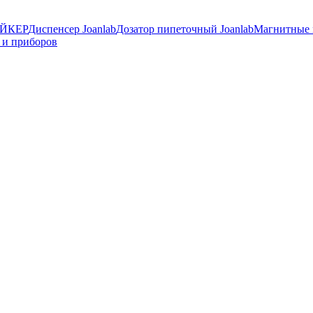
ЙКЕР
Диспенсер Joanlab
Дозатор пипеточный Joanlab
Магнитные
 и приборов