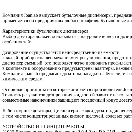
Компания Joanlab выпускает бутылочные диспенсеры, предназ
применяется на предприятиях любого профиля. Бутылочные дис
Характеристики бутылочных диспенсеров
Выбор дозатора должен основываться на уровне вязкости дози
особенностей:
дозирование осуществляется непосредственно из емкости
каждый прибор оснащен механизмом регулирования, предотв
диспенсер съемный, это позволяет легко проводить профилакт
в комплекте к оборудованию предусмотрены адаптеры, каждый 
Компания Joanlab предлагает дозаторы-насадки на бутыли, из
химическим средам.
Основные принципы на которые опирается производитель Joanla
Точность результатов дозирования жидкостей зависит не только 
совместимые наконечники защищают посадочный конус дозатор
Лабораторные дозаторы, Диспенсер-насадки, дозатор-диспенсе
в том числе концентрированных кислот, щелочей, солевых раст
УСТРОЙСТВО И ПРИНЦИП РАБОТЫ
21020 Дозатор диспенсер бутылочный 0.4-2 мл DA-2ML simplex 