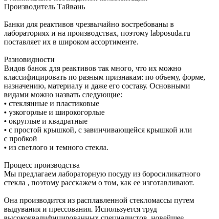
Производитель Тайвань
Банки для реактивов чрезвычайно востребованы в
лабораториях и на производствах, поэтому labposuda.ru
поставляет их в широком ассортименте.
Разновидности
Видов банок для реактивов так много, что их можно
классифицировать по разным признакам: по объему, форме,
назначению, материалу и даже его составу. Основными
видами можно назвать следующие:
• стеклянные и пластиковые
• узкогорлые и широкогорлые
• округлые и квадратные
• с простой крышкой, с завинчивающейся крышкой или
с пробкой
• из светлого и темного стекла.
Процесс производства
Мы предлагаем лабораторную посуду из боросиликатного
стекла , поэтому расскажем о том, как ее изготавливают.
Она производится из расплавленной стекломассы путем
выдувания и прессования. Используется труд
высококвалифицированных специалистов, новейшее