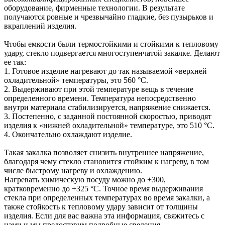
оборудование, фирменные технологии. В результате
получаются ровные и чрезвычайно гладкие, без пузырьков и
вкраплений изделия.
Чтобы емкости были термостойкими и стойкими к тепловому
удару, стекло подвергается многоступенчатой закалке. Делают
ее так:
1. Готовое изделие нагревают до так называемой «верхней
охладительной» температуры, это 560 °C.
2. Выдерживают при этой температуре вещь в течение
определенного времени. Температура непосредственно
внутри материала стабилизируется, напряжение снижается.
3. Постепенно, с заданной постоянной скоростью, приводят
изделия к «нижней охладительной» температуре, это 510 °C.
4. Окончательно охлаждают изделие.
Такая закалка позволяет снизить внутреннее напряжение,
благодаря чему стекло становится стойким к нагреву, в том
числе быстрому нагреву и охлаждению.
Нагревать химическую посуду можно до +300,
кратковременно до +325 °C. Точное время выдерживания
стекла при определенных температурах во время закалки, а
также стойкость к тепловому удару зависит от толщины
изделия. Если для вас важна эта информация, свяжитесь с
нами и мы предоставим подробные сведения.