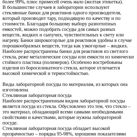
более 99%, плюс примесей очень мало (желтая этикетка).
В большинстве случаев в лаборатории используют
стеклянные банки для реактивов одного производителя,
который производит тару, подходящую по качеству и по
стоимости. Благодаря большому выбору разнотипных
емкостей, можно подобрать сосуды для самых разных
веществ, жидких и сыпучих, чувствительных к свету или
нагреву. Банки широкогорлые для реактивов удобны в случае
порошкообразных веществ, тогда как узкогорлые – жидких.
Наиболее распространены банки для реактивов из светлого
стекла, реже металлические сосуды или емкости из химически
стойкого пластика (полимеров). Особенно востребованы
изделия из боросиликатного стекла, которое отличается
высокой химической и термостойкостью.
Виды лабораторной посуды по материалам, из которых она
изготовлена
Стеклянная лабораторная посуда
Наиболее распространенным видом лабораторной посуды
является посуда из стекла. Обусловлено это тем, что стекло –
это материал, обладающий всеми самыми необходимыми
свойствами и качествами, которые нужны лабораторной
посуде.
Стеклянная лабораторная посуда обладает высокой
прозрачностью – порядка 95-98%, хорошими показателями