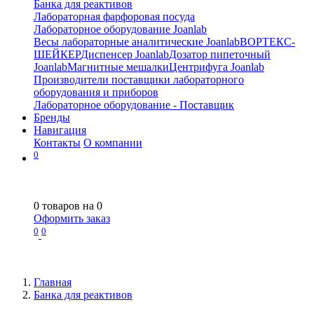
Банка для реактивов
Лабораторная фарфоровая посуда
Лабораторное оборудование Joanlab
Весы лабораторные аналитические Joanlab
ВОРТЕКС-
ШЕЙКЕР
Диспенсер Joanlab
Дозатор пипеточный
Joanlab
Магнитные мешалки
Центрифуга Joanlab
Производители поставщики лабораторного
оборудования и приборов
Лабораторное оборудование - Поставщик
Бренды
Навигация
Контакты
О компании
0
0
товаров на
0
Оформить заказ
0
0
Главная
Банка для реактивов